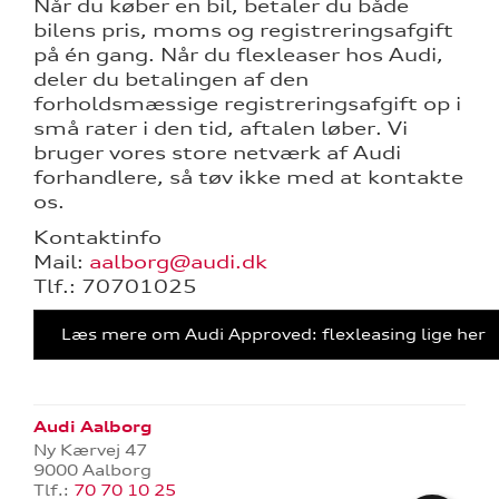
Når du køber en bil, betaler du både
tik
bilens pris, moms og registreringsafgift
på én gang. Når du flexleaser hos Audi,
deler du betalingen af den
forholdsmæssige registreringsafgift op i
små rater i den tid, aftalen løber. Vi
bruger vores store netværk af Audi
forhandlere, så tøv ikke med at kontakte
os.
Kontaktinfo
Mail:
aalborg@audi.dk
Tlf.: 70701025
Læs mere om Audi Approved: flexleasing lige her
Audi Aalborg
Ny Kærvej 47
9000 Aalborg
Tlf.:
70 70 10 25