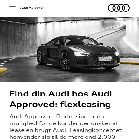
Audi
Toggle
Audi Aalborg
navigation
deling
g
Find din Audi hos Audi
rdering
Approved: flexleasing
Audi Approved :flexleasing er en
mulighed for de kunder der ønsker at
lease en brugt Audi. Leasingkonceptet
henvender sig til de mere end 2.000
ning