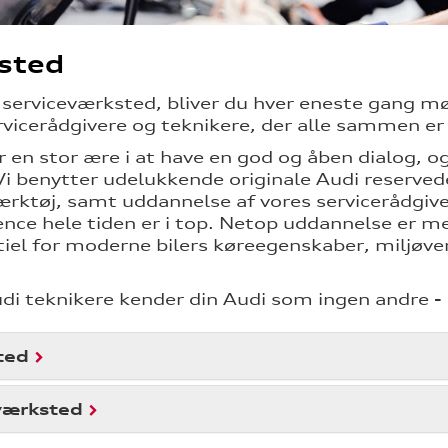
sted
s serviceværksted, bliver du hver eneste gan
rvicerådgivere og teknikere, der alle sammen er
r en stor ære i at have en god og åben dialog, 
 Vi benytter udelukkende originale Audi reservede
ærktøj, samt uddannelse af vores servicerådgive
ce hele tiden er i top. Netop uddannelse er meg
tiel for moderne bilers køreegenskaber, miljøve
di teknikere kender din Audi som ingen andre - 
ted
værksted