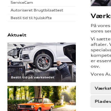
ServiceCam
Autoriseret Brugtbilsattest
Værk
Bestil tid til hjulskifte
På vore
vores se
Aktuelt
Vi sætte
aftaler.
specialv
kompeten
er essen
osv.
Vores Au
Værks
Plade