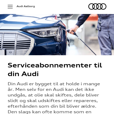
Audi
Toggle
Audi Aalborg
navigation
Serviceabonnementer til
din Audi
på værkstedet
Din Audi er bygget til at holde i mange
g services
år. Men selv for en Audi kan det ikke
over 5 år?
undgås, at olie skal skiftes, dele bliver
slidt og skal udskiftes eller repareres,
l elbiler
efterhånden som din bil bliver ældre.
Den slags kan ofte komme som en