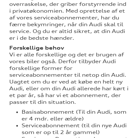
nementer til
overraskelse, der griber forstyrrende ind
i privatøkonomien. Med oprettelse af et
af vores serviceabonnementer, har du
eret
færre bekymringer, når din Audi skal til
service. Og du er altid sikret, at din Audi
mstpakke
er i de bedste hænder.
Forskellige behov
Vi er alle forskellige og det er brugen af
ervice
vores biler også. Derfor tilbyder Audi
forskellige former for
serviceabonnementer til netop din Audi.
Uagtet om du er ved at købe en helt ny
Audi, eller om din Audi allerede har kørt i
test
et par år, så har vi et abonnement, der
passer til din situation.
l hjulskifte
Basisabonnement (Til din Audi, som
er 4 mdr. eller ældre)
Serviceabonnement (til din nye Audi
som er op til 2 år gammel)