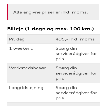
aring
Alle angivne priser er inkl. moms.
Billeje (1 døgn og max. 100 km.)
l forrudeskift
Pr. dag
495,- inkl. moms
telse
1 weekend
Spørg din
ce
servicerådgiver for
pris
Værkstedsbesøg
Spørg din
servicerådgiver for
pris
rrens
Langtidslejning
Spørg din
over 5 år?
servicerådgiver for
pris
l elbiler