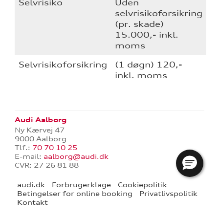
Selvrisiko
Uden
nementer til
selvrisikoforsikring
(pr. skade)
15.000,- inkl.
eret
moms
mstpakke
Selvrisikoforsikring
(1 døgn) 120,-
inkl. moms
ervice
Audi Aalborg
Ny Kærvej 47
9000 Aalborg
Tlf.:
70 70 10 25
test
E-mail:
aalborg@audi.dk
CVR: 27 26 81 88
l hjulskifte
audi.dk
Forbrugerklage
Cookiepolitik
Betingelser for online booking
Privatlivspolitik
Kontakt