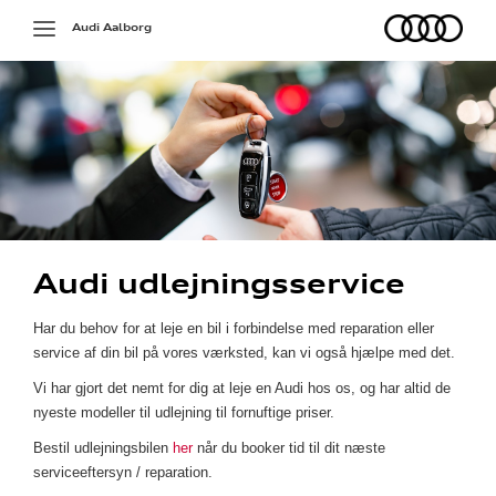
Audi
Toggle
Audi Aalborg
navigation
Audi udlejningsservice
på værkstedet
Har du behov for at leje en bil i forbindelse med reparation eller
service af din bil på vores værksted, kan vi også hjælpe med det.
g services
Vi har gjort det nemt for dig at leje en Audi hos os, og har altid de
jælp
nyeste modeller til udlejning til fornuftige priser.
Bestil udlejningsbilen
her
når du booker tid til dit næste
ng
serviceeftersyn / reparation.