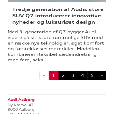
Tredje generation af Audis store
SUV Q7 introducerer innovative
nyheder og luksuriøst design
Med 3. generation af Q7 bygger Audi
videre på sin store rummelige SUV med
en række nye teknologier, øget komfort
og førsteklasses materialer. Modellen
kombinerer fleksibel sædeindretning
med fem, seks
«
1
2
3
4
5
»
Audi Aalborg
Ny Kærvej 47
9000 Aalborg
Tlf.:
70 70 10 25