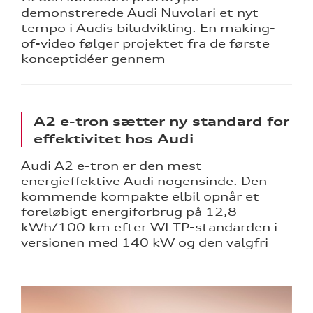
demonstrerede Audi Nuvolari et nyt
tempo i Audis biludvikling. En making-
of-video følger projektet fra de første
konceptidéer gennem
sociale
ine
A2 e-tron sætter ny standard for
effektivitet hos Audi
 Audi
et
Audi A2 e-tron er den mest
energieffektive Audi nogensinde. Den
kommende kompakte elbil opnår et
foreløbigt energiforbrug på 12,8
kWh/100 km efter WLTP-standarden i
versionen med 140 kW og den valgfri
re
tik