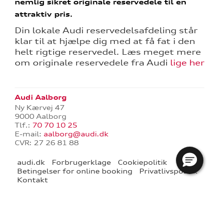
nemlig sikret originale reservedele til en
attraktiv pris.
Din lokale Audi reservedelsafdeling står
klar til at hjælpe dig med at få fat i den
helt rigtige reservedel. Læs meget mere
om originale reservedele fra Audi
lige her
re
Audi Aalborg
tik
Ny Kærvej 47
9000 Aalborg
Tlf.:
70 70 10 25
E-mail:
aalborg@audi.dk
CVR: 27 26 81 88
audi.dk
Forbrugerklage
Cookiepolitik
Betingelser for online booking
Privatlivspolitik
Kontakt