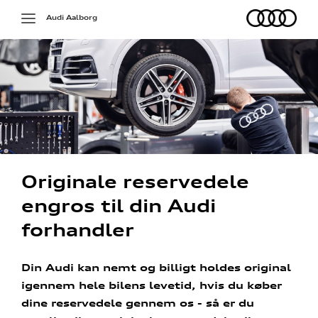
Audi
Toggle
Audi Aalborg
navigation
Originale reservedele
engros til din Audi
forhandler
Din Audi kan nemt og billigt holdes original
igennem hele bilens levetid, hvis du køber
dine reservedele gennem os - så er du