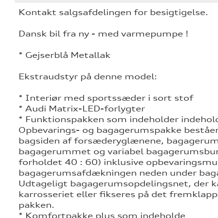
tik
Kontakt salgsafdelingen for besigtigelse.
Dansk bil fra ny - med varmepumpe !
* Gejserblå Metallak
Ekstraudstyr på denne model:
* Interiør med sportssæder i sort stof
* Audi Matrix-LED-forlygter
* Funktionspakken som indeholder indehol
Opbevarings- og bagagerumspakke beståen
bagsiden af forsæderyglænene, bagagerums
bagagerummet og variabel bagagerumsbund
forholdet 40 : 60) inklusive opbevaringsmu
bagagerumsafdækningen neden under ba
Udtageligt bagagerumsopdelingsnet, der k
karrosseriet eller fikseres på det fremklapp
pakken.
* Komfortpakke plus som indeholde