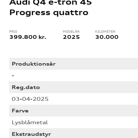
Audi Q4 e-tron 45
Progress quattro
PRIS
MODELÅR
KILOMETER
399.800 kr.
2025
30.000
Produktionsår
-
Reg.dato
03-04-2025
Farve
Lysblåmetal
re
Ekstraudstyr