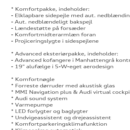
* Komfortpakke, indeholder:
- Elklapbare sidepejle med aut. nedblændi
- Aut. nedblændeligt bakspejl
- Lændestøtte på forsæder
- Komfortmidterarmlæn foran
- Projiceringslygte i sidespejlene
* Advanced eksteriørpakke, indeholder:
- Advanced kofangere i Manhattengrå kontr
- 19" alufælge i 5-W-eget aerodesign
* Komfortnøgle
* Forreste dørruder med akustisk glas
* MMI Navigation plus & Audi virtual cockpi
* Audi sound system
* Varmepumpe
* LED forlygter og baglygter
* Undvigeassistent og drejeassistent
* Komfortparkeringsklimafunktion