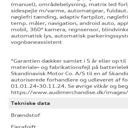
(manuel), områdebelysning, matrix led forl
sidespejle m/varme, automatgear, fuldaut. k
nøglefri tænding, adaptiv fartpilot, nøgle
temp. måler, navigation, android auto, apple
mobil, 360° kamera, regnsensor, blindvinke
automatisk lys, automatisk parkeringssyst
vognbaneassistent
*Garantien dækker samlet i 5 år eller op t
materiale- og fabrikationsfejl på batterielek
Skandinavisk Motor Co. A/S til en af Skand
autoriserede forhandlere og udleveret af fo
01.01.24-30.11.24. Se øvrige vilkår og be
https://www.audimerchandise.dk/images/
Tekniske data
Brændstof
Ejerafgift