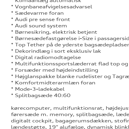
* Klimaanlæg automatisk
* Vognbaneafvigelsesadvarsel
* Sædevarme foran
* Audi pre sense front
* Audi sound system
* Børnesikring, elektrisk betjent
* Børnesædefastgørelse i-Size i passagersid
* Top Tether på de yderste bagsædepladse
* Dekorindlæg i sort eksklusiv lak
* Digital radiomodtagelse
* Multifunktionssportslæderrat flad top og
* Forsæder med højdeindstilling
* Højglanspakke blanke rudelister og Tagræ
* Komfortmidterarmlæn foran
* Mode-3-ladekabel
* Splitbagsæde 40:60
kørecomputer, multifunktionsrat, højdejust
førersæde m. memory, splitbagsæde, læderr
digitalt cockpit, bagagerumsdækken, stofin
lændestøtte, 19" alufælge, dynamisk blinkl