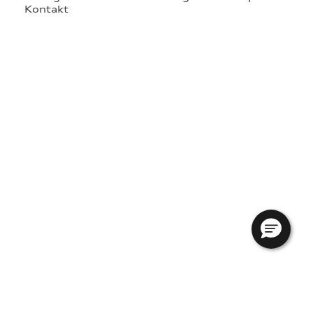
Kontakt
re