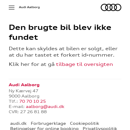
Audi
Toggle
Audi Aalborg
navigation
Den brugte bil blev ikke
fundet
Dette kan skyldes at bilen er solgt, eller
at du har tastet et forkert id-nummer.
Klik her for at gå
tilbage til oversigten
deling
g
Audi Aalborg
Ny Kærvej 47
rdering
9000 Aalborg
Tlf.:
70 70 10 25
E-mail:
aalborg@audi.dk
CVR: 27 26 81 88
audi.dk
Forbrugerklage
Cookiepolitik
Betingelser for online booking
Privatlivspolitik
ning