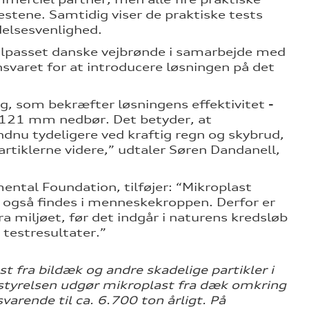
stene. Samtidig viser de praktiske tests
delsesvenlighed.
 tilpasset danske vejbrønde i samarbejde med
aret for at introducere løsningen på det
g, som bekræfter løsningens effektivitet -
t 121 mm nedbør. Det betyder, at
ndnu tydeligere ved kraftig regn og skybrud,
artiklerne videre,” udtaler Søren Dandanell,
ntal Foundation, tilføjer: “Mikroplast
ler også findes i menneskekroppen. Derfor er
a miljøet, før det indgår i naturens kredsløb
 testresultater.”
t fra bildæk og andre skadelige partikler i
jøstyrelsen udgør mikroplast fra dæk omkring
rende til ca. 6.700 ton årligt. På