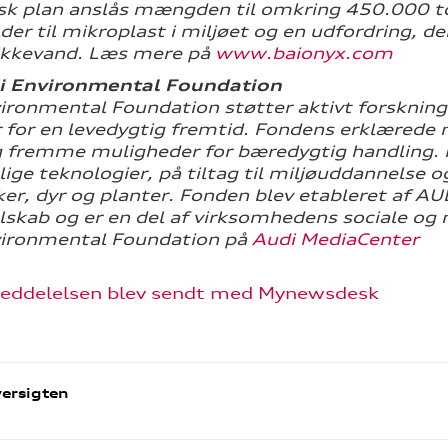
k plan anslås mængden til omkring 450.000 ton
lder til mikroplast i miljøet og en udfordring, d
ikkevand. Læs mere på
www.baionyx.com
 Environmental Foundation
ironmental Foundation støtter aktivt forskning 
for en levedygtig fremtid. Fondens erklærede m
 fremme muligheder for bæredygtig handling. Fo
lige teknologier, på tiltag til miljøuddannelse 
r, dyr og planter. Fonden blev etableret af AU
lskab og er en del af virksomhedens sociale o
vironmental Foundation på
Audi MediaCenter
eddelelsen blev sendt med Mynewsdesk
ersigten