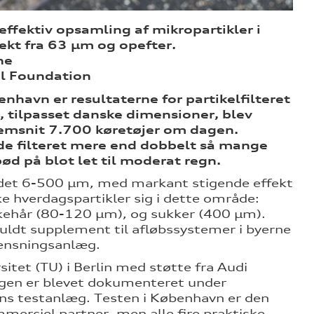
effektiv opsamling af mikropartikler i
ekt fra 63
µ
m og opefter.
ne
al Foundation
enhavn er resultaterne for partikelfilteret
t, tilpasset danske dimensioner, blev
nnemsnit 7.700 køretøjer om dagen.
 filteret mere end dobbelt så mange
bød på blot let til moderat regn.
rådet 6-500 µm, med markant stigende effekt
e hverdagspartikler sig i dette område:
kehår (80-120 µm), og sukker (400 µm).
fuldt supplement til afløbssystemer i byerne
 rensningsanlæg.
sitet (TU) i Berlin med støtte fra Audi
ingen er blevet dokumenteret under
ins testanlæg. Testen i København er den
merciel partner, men alle fire praktiske