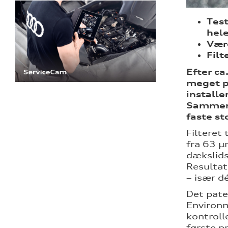
Test
hel
Værd
Filt
Efter ca
meget po
installe
Sammenl
faste st
Filteret
fra 63 µ
dækslids
Resultat
– især d
Det pate
Environm
kontroll
første p