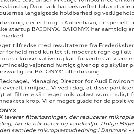
Tyskland og Danmark har bekræftet laboratoriete
dulernes langsigtede holdbarhed og vedligehol
erløsning, der er brugt i København, er specielt
ke startup BAIONYX. BAIONYX har samtidig ansv
e marked.
eget tilfredse med resultaterne fra Frederiksber
er forhold med kun let til moderat regn og i al
erne er konservative og kan forventes at være e
almindelig vejbrønd hurtigt giver op og skyller p
ansvarlig for BAIONYX’ filterløsning.
Recknagel, Managing Director for Audi Environme
 overalt i miljøet. Vi ved i dag, at disse partik
igt at filtrere så meget mikroplast som muligt fr
nneskets krop. Vi er meget glade for de positive
ONYX
leverer filterløsninger, der reducerer mikroplas
ding, før de når natur og vandmiljø. Ifølge Mil
den samlede mikroplastudledning i Danmark - sva