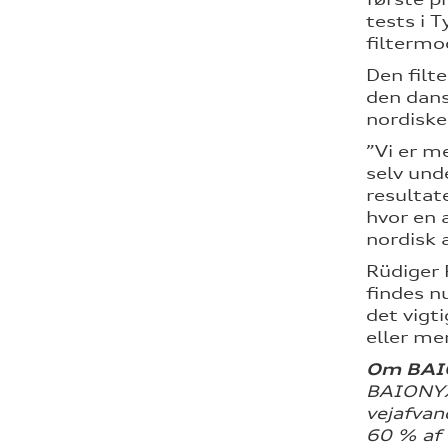
tests i 
filtermo
Den filt
den dans
nordisk
”Vi er m
selv und
resultat
hvor en 
nordisk 
Rüdiger 
findes nu
det vigt
eller me
Om BAI
BAIONYX 
vejafvan
60 % af 