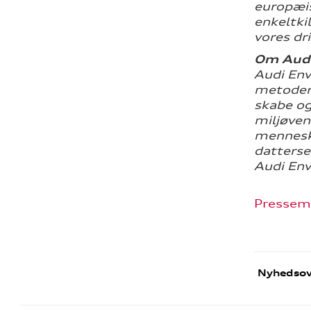
europæis
enkeltki
vores dr
Om Audi
Audi Env
metoder 
skabe og
miljøven
menneske
datterse
Audi En
Pressem
Nyhedsov