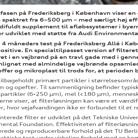
fasen på Frederiksberg i København viser en 
e spektret fra 6–500
µ
m – med særligt høj eff
ifuldt supplement til afløbssystemer i byer
er udviklet med støtte fra Audi Environment
. 4 måneders test på Frederiksberg Allé i Køb
sitive. En specialtilpasset version af filtere
ret i en vejbrønd på en travl gade med i ge
ignet med almindelige vejbrønde opsamlede
offer og mikroplast til trods for, at perioden 
 tilbageholdt primært partikler i størrelsesom
m og opefter. Til sammenligning befinder typisk
partikler (6-250 µm), mel (<180 µm), mennes
erne viser, at filterløsningen kan være et værdi
ér, hvor vejafvandingen ikke er forbundet til et
nterede filter er udviklet på det Tekniske Univer
ental Foundation. Effektiviteten af filterløsn
erede og reproducerbare forhold på det TU Berl
raktiske test under virkelige forhold med en kom