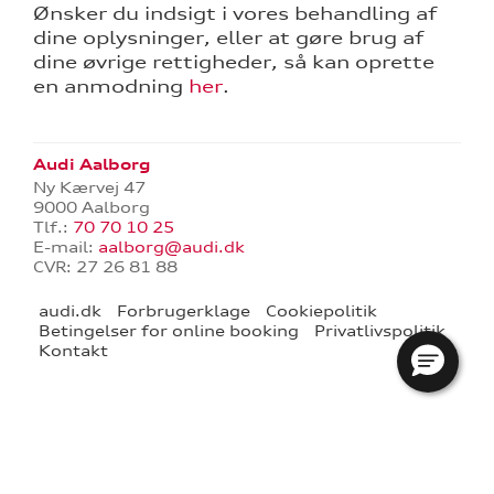
Ønsker du indsigt i vores behandling af
dine oplysninger, eller at gøre brug af
dine øvrige rettigheder, så kan oprette
en anmodning
her
.
Audi Aalborg
re
Ny Kærvej 47
9000 Aalborg
Tlf.:
70 70 10 25
tik
E-mail:
aalborg@audi.dk
CVR: 27 26 81 88
audi.dk
Forbrugerklage
Cookiepolitik
Betingelser for online booking
Privatlivspolitik
Kontakt