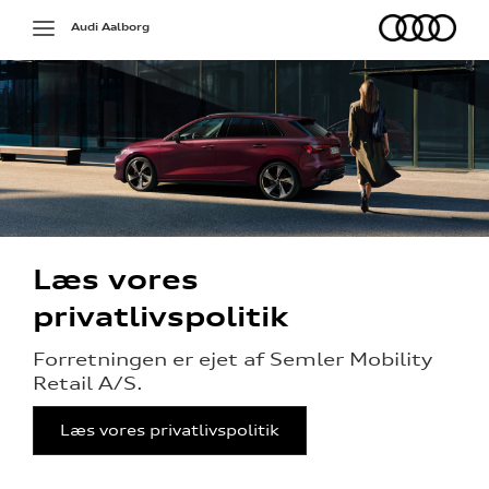
Audi
Toggle
Audi Aalborg
navigation
Læs vores
privatlivspolitik
Forretningen er ejet af Semler Mobility
Retail A/S.
Læs vores privatlivspolitik